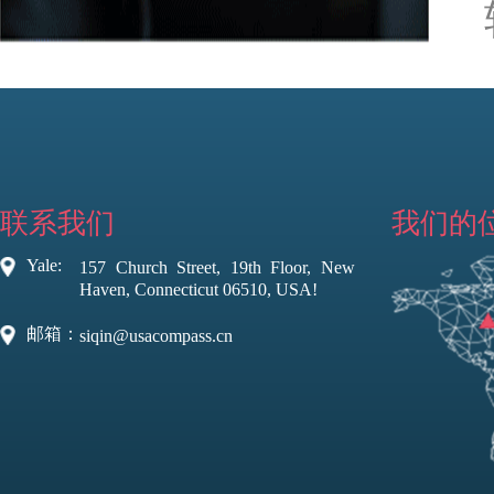
联系我们
我们的
Yale:
157 Church Street, 19th Floor, New
Haven, Connecticut 06510, USA!
邮箱：
siqin@usacompass.cn